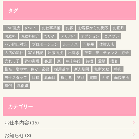
タグ
LINE面接
pickup!
お仕事準備
お客
お客様からの反応
お正月
お給料
お給料紹介
ひいき
アリバイ
オプション
コスプレ
バレ防止対策
プロポーション
ボーナス
不採用
体験入店
入店の流れ
写メ日記
出張面接
出稼ぎ
卒業 夢 チャンス 貯金
売れっ子
夢の実現
客層
寮
年末年始
待機
愛嬌
指名
指名、増やす、稼ぐ、必要
採用基準
新人期間
無断欠勤
特典
男性スタッフ
目標
真面目
稼げる
笑顔
質問
面接
面接場所
風俗
風俗嬢
カテゴリー
お仕事内容 (15)
お知らせ (3)