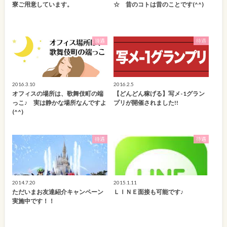
寮ご用意しています。
☆ 昔のコトは昔のことです(^^)
待遇
待遇
2016.3.10
2016.2.5
オフィスの場所は、歌舞伎町の端
【どんどん稼げる】写メ-1グラン
っこ♪ 実は静かな場所なんですよ
プリが開催されました!!
(^^)
待遇
待遇
2014.7.20
2015.1.11
ただいまお友達紹介キャンペーン
ＬＩＮＥ面接も可能です♪
実施中です！！