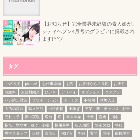
【お知らせ】完全業界未経験の素人娘が、
シティヘブン4月号のグラビアに掲載され
ます(^^)/
タグ
LINE面接
pickup!
お仕事準備
お客
お客様からの反応
お正月
お給料
お給料紹介
ひいき
アリバイ
オプション
コスプレ
バレ防止対策
プロポーション
ボーナス
不採用
体験入店
入店の流れ
写メ日記
出張面接
出稼ぎ
卒業 夢 チャンス 貯金
売れっ子
夢の実現
客層
寮
年末年始
待機
愛嬌
指名
指名、増やす、稼ぐ、必要
採用基準
新人期間
無断欠勤
特典
男性スタッフ
目標
真面目
稼げる
笑顔
質問
面接
面接場所